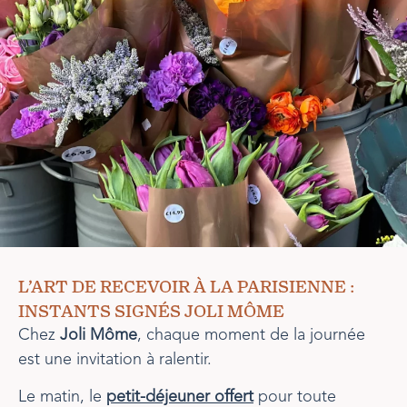
L’ART DE RECEVOIR À LA PARISIENNE :
INSTANTS SIGNÉS JOLI MÔME
Chez
Joli Môme
, chaque moment de la journée
est une invitation à ralentir.
Le matin, le
petit-déjeuner offert
pour toute