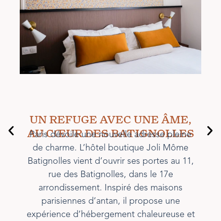
:
NE
E
UN REFUGE AVEC UNE ÂME,
ER
AU CŒUR DES BATIGNOLLES
Paris dévoile une nouvelle adresse pleine
de charme. L’hôtel boutique Joli Môme
P
Batignolles vient d’ouvrir ses portes au 11,
es
rue des Batignolles, dans le 17e
is,
arrondissement. Inspiré des maisons
t
parisiennes d’antan, il propose une
expérience d’hébergement chaleureuse et